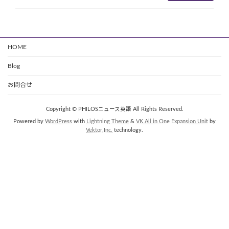
HOME
Blog
お問合せ
Copyright © PHILOSニュース英語 All Rights Reserved.
Powered by
WordPress
with
Lightning Theme
&
VK All in One Expansion Unit
by
Vektor,Inc.
technology.