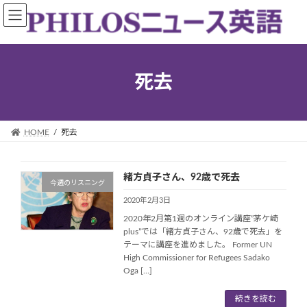
コ
ナ
ン
ビ
テ
ゲ
ン
ー
ツ
シ
死去
へ
ョ
ス
ン
キ
に
ッ
移
HOME
死去
プ
動
緒方貞子さん、92歳で死去
今週のリスニング
2020年2月3日
2020年2月第1週のオンライン講座”茅ケ崎
plus”では「緒方貞子さん、92歳で死去」を
テーマに講座を進めました。 Former UN
High Commissioner for Refugees Sadako
Oga […]
続きを読む