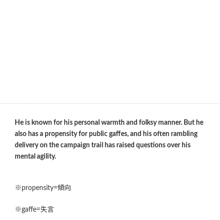
※stutter=どもる、くちごもる／吃音 stammer
Dashはモールス信号の長音(ツー)こと。トンはdot
人柄の良さを感じさせるエピソードは多いものの、失言や迷
言が目立つという弱点もあり、トランプ大統領からsleepy Joe
と揶揄されることもあります。
He is known for his personal warmth and folksy manner. But he
also has a propensity for public gaffes, and his often rambling
delivery on the campaign trail has raised questions over his
mental agility.
※propensity=傾向
※gaffe=失言