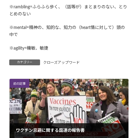
※rambling=ふらふら歩く、（話等が）まとまりのない、とり
とめのない
※mental=精神の、知的な、知力の（heart情に対して）頭の
中で
※agility=機敏、敏捷
カテゴリー
クローズアップワード
前の記事
ワクチン忌避に関する国連の報告書