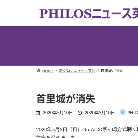
コ
ナ
ン
ビ
テ
ゲ
ン
ー
ツ
シ
へ
ョ
ス
ン
キ
に
ッ
移
プ
動
HOME
聴く効くニュース英語
首里城が消失
首里城が消失
最
2020年5月10日
2020年5月10日
PHI
終
更
2020年5月3日（日）On-Airの茅ヶ崎方式
新
日