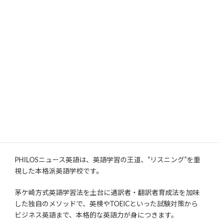
:
イギリスのハリー王子とアメリカ人女優のメーガン・マーク
スさんはロンドン西方のウインザー城で結婚した。
The United Kingdom's Prince Harry and American actress
Meghan Markle have married at Windsor Castle, west of
London.
ラジオ聴取はこちらから
★ ★ ★ ★ ★ ★ ★
PHILOSニュース英語は、英語学習の王道、”リスニング”を重
視した本格派英語学校です。
茅ケ崎方式英語学習法を土台に通訳者・翻訳者育成法を加味
した独自のメソッドで、英検やTOEICといった試験対策から
ビジネス英語まで、本格的な英語力が身につきます。